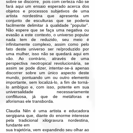
sobre se discorre, pois com certeza não se
fará aqui um ensaio esperado acerca dos
objetos e processos subjetivos de uma
artista nordestina que apresenta um
conjunto de esculturas que se poderia
facilmente delimitar à qualidade “popular”.
Não espere que se faça uma negativa ou
evasão a este contexto, o universo popular
nada tem de reduzido, seu meio é
infinitamente complexo, assim como pelo
fato deste universo ser re/produzido por
uma mulher, isso não se quedará aqui em
vão. Ao contrário, através de uma
perspectiva neotropical revolucionária, se
assim se pode dizer, intentar-se-á apenas
discorrer sobre um único aspecto deste
mundo, pontuando um ou outro elemento
importante, sem localizá-lo, a fim de torná-
lo ambíguo e, com isso, potente em sua
universalidade necessariamente
conflituosa, já que de metáforas e
aforismas ele transborda.
Claudia Nên é uma artista e educadora
sergipana que, diante do enorme interesse
pela tradicional xilogravura nordestina,
fundante em
sua trajetória, vem expandindo seu olhar ao