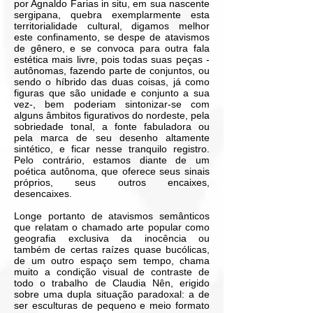
por Agnaldo Farias in situ, em sua nascente
sergipana, quebra exemplarmente esta
territorialidade cultural, digamos melhor
este confinamento, se despe de atavismos
de gênero, e se convoca para outra fala
estética mais livre, pois todas suas peças -
autônomas, fazendo parte de conjuntos, ou
sendo o híbrido das duas coisas, já como
figuras que são unidade e conjunto a sua
vez-, bem poderiam sintonizar-se com
alguns âmbitos figurativos do nordeste, pela
sobriedade tonal, a fonte fabuladora ou
pela marca de seu desenho altamente
sintético, e ficar nesse tranquilo registro.
Pelo contrário, estamos diante de um
poética autônoma, que oferece seus sinais
próprios, seus outros encaixes,
desencaixes.
Longe portanto de atavismos semânticos
que relatam o chamado arte popular como
geografia exclusiva da inocência ou
também de certas raízes quase bucólicas,
de um outro espaço sem tempo, chama
muito a condição visual de contraste de
todo o trabalho de Claudia Nên, erigido
sobre uma dupla situação paradoxal: a de
ser esculturas de pequeno e meio formato