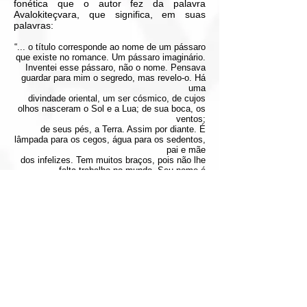
fonética que o autor fez da palavra
Avalokiteçvara, que significa, em suas
palavras:
“... o título corresponde ao nome de um pássaro
que existe no romance. Um pássaro imaginário.
Inventei esse pássaro, não o nome. Pensava
guardar para mim o segredo, mas revelo-o. Há
uma
divindade oriental, um ser cósmico, de cujos
olhos nasceram o Sol e a Lua; de sua boca, os
ventos;
de seus pés, a Terra. Assim por diante. É
lâmpada para os cegos, água para os sedentos,
pai e mãe
dos infelizes. Tem muitos braços, pois não lhe
falta trabalho no mundo. Seu nome é
Avalokiteçvara.
Não foi difícil, aproveitando o nome, chegar ao
nome claro e simétrico de AVALOVARA, que
muitas
pessoas
acham estranho [...]. É um grande pássaro feito
de pequenos pássaros. Simboliza o romance
e
também
minha concepção de romance.” (in: LINS,
Osman. Avalovara. São Paulo: Editora
Melhoramentos, 1973)
O pássaro, , durante o romance, não