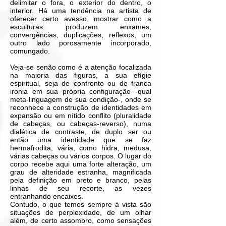
delimitar o fora, o exterior do dentro, o
interior. Há uma tendência na artista de
oferecer certo avesso, mostrar como a
esculturas produzem enxames,
convergências, duplicações, reflexos, um
outro lado porosamente incorporado,
comungado.
Veja-se senão como é a atenção focalizada
na maioria das figuras, a sua efígie
espiritual, seja de confronto ou de franca
ironia em sua própria configuração -qual
meta-linguagem de sua condição-, onde se
reconhece a construção de identidades em
expansão ou em nítido conflito (pluralidade
de cabeças, ou cabeças-reverso), numa
dialética de contraste, de duplo ser ou
então uma identidade que se faz
hermafrodita, vária, como hidra, medusa,
várias cabeças ou vários corpos. O lugar do
corpo recebe aqui uma forte alteração, um
grau de alteridade estranha, magnificada
pela definição em preto e branco, pelas
linhas de seu recorte, as vezes
entranhando encaixes.
Contudo, o que temos sempre à vista são
situações de perplexidade, de um olhar
além, de certo assombro, como sensações