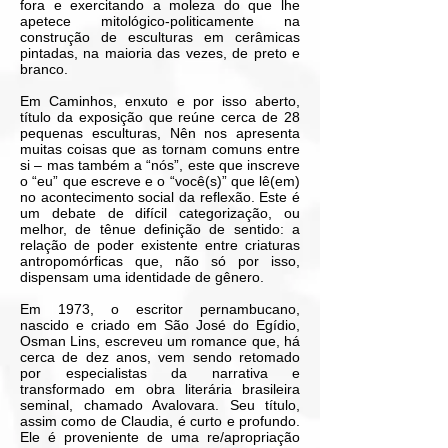
fora e exercitando a moleza do que lhe
apetece mitológico-politicamente na
construção de esculturas em cerâmicas
pintadas, na maioria das vezes, de preto e
branco.
Em Caminhos, enxuto e por isso aberto,
título da exposição que reúne cerca de 28
pequenas esculturas, Nên nos apresenta
muitas coisas que as tornam comuns entre
si – mas também a “nós”, este que inscreve
o “eu” que escreve e o “você(s)” que lê(em)
no acontecimento social da reflexão. Este é
um debate de difícil categorização, ou
melhor, de tênue definição de sentido: a
relação de poder existente entre criaturas
antropomórficas que, não só por isso,
dispensam uma identidade de gênero.
Em 1973, o escritor pernambucano,
nascido e criado em São José do Egídio,
Osman Lins, escreveu um romance que, há
cerca de dez anos, vem sendo retomado
por especialistas da narrativa e
transformado em obra literária brasileira
seminal, chamado Avalovara. Seu título,
assim como de Claudia, é curto e profundo.
Ele é proveniente de uma re/apropriação