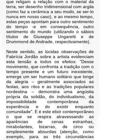
que religam a relação com o material da
terra, ser desenho tridimensional com argila
(como faz a cerâmica a seu modo, se ser-lo
nunca em nosso caso), e ao mesmo tempo,
estas peças apontam para outro sentimento
do tempo -e em consequência, outro
sentimento do mundo (utilizando o sábios
títulos de Giuseppe Ungaretti e de
Drummond de Andrade, respectivamente).
Neste sentido, as lúcidas observações de
Fabrícia Jordão sobre a artista evidenciam
esta tensão a todos os efeitos: "Desse
movimento, que confronta a tradição com o
tempo presente e um futuro inexistente,
emerge um ser humano solitário que longe
da alegria – geralmente associados as
festas, aos ritos e as tradições populares
nordestina – demonstra uma angústia
própria da solidão, do individualismo, da
impossibilidade contemporânea da
experiência e do existir enquanto
comunidade". E é este elixir contemporâneo
o que se respira atravessando as
aparências de cenas estranhas,
mirabolantes, bizarras, de circo ou
simplesmente absurdas (atenção, como
exemplo, para as três circunstâncias