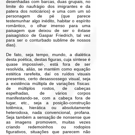
desenhadas com barcas, duas grupais, no
limite do naufrágio dos imigrantes e da
patera dos noticiários) e uma com um só
personagem de pé (que parece
testemunhar algo inédito, habitar o espírito
romântico, o olhar imenso para uma
paisagem que deixou de ser o êxtase
paisagístico de Gaspar Friedrich, tal vez
para ser o conturbado sublime de nossos
dias).
De fato, seja tempo, mundo, a dialética
desta poética, destas figuras, cuja síntese é
quase impossível-, está fora de ser
resolvida, aliás, se mantém como equação
estética rarefeita, daí os ruídos visuais
presentes, certo desassossego visual, seja
a existência múltipla de variações físicas:
de múltiplos rostos, de cabeças
espelhadas, de vários corpos
manifestando-se, com a cabeça fora de
lugar, etc., seja a posição-construção
totêmica, hierática ou absolutamente
heterodoxa, nada convencional, profana.
Seja também a sensação de nonsense que
as imagens promovem, muitas vezes
criando redemoinhos ou rodopios
figurativos, situações que parecem não